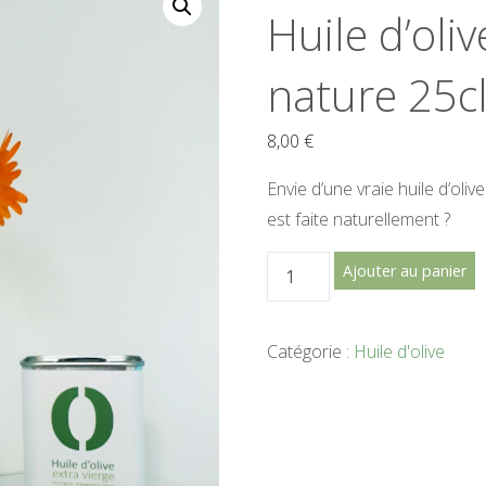
Huile d’oliv
nature 25c
8,00
€
Envie d’une vraie huile d’oliv
est faite naturellement ?
quantité
Ajouter au panier
de
Huile
Catégorie :
Huile d'olive
d'olive
extra
vierge
nature
25cl