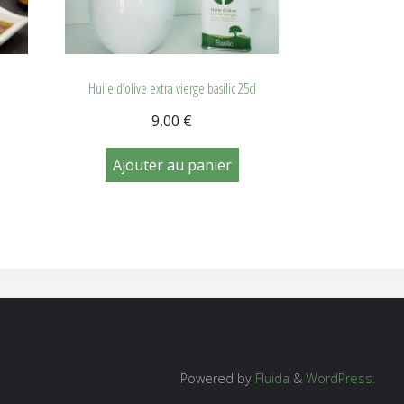
Huile d’olive extra vierge basilic 25cl
9,00
€
Ajouter au panier
Powered by
Fluida
&
WordPress.