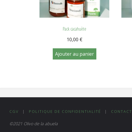
Pack cacahuète
10,00
€
Ajouter au panier
CGV
|
POLITIQUE DE CONFIDENTIALITÉ
|
CONTAC
©2021 Olivo de la abuela