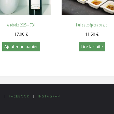
A. récolte 2025 – 75cl
Huile aux épices du sud
17,00
€
11,50
€
Ajouter au panier
Lire la suite
T
|
FACEBOOK
|
INSTAGRAM