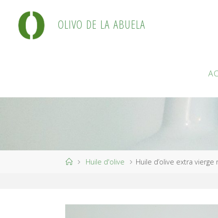
Skip
to
O
L
I
V
O
D
E
L
A
A
B
U
E
L
A
content
A
Home
Huile d'olive
Huile d’olive extra vierge 